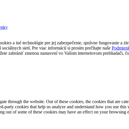
enky
okies a iné technológie pre jej zabezpečenie, správne fungovanie a zl
sociálnych sietí. Pre viac informácií si prosím prečítajte naše
Podmienk
žete zabrániť zmenou nastavení vo Vašom internetovom prehliadači, č
te through the website. Out of these cookies, the cookies that are cate
hird-party cookies that help us analyze and understand how you use this
ting out of some of these cookies may have an effect on your browsing 