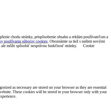
epšenie chodu stránky, prispôsobenie obsahu a reklám používateľom a
y používania súborov cookies
. Oboznámte sa tiež s našimi novými
o ale môže spôsobiť nesprávnu funkčnosť stránky.
Cookie
gorized as necessary are stored on your browser as they are essential
 website. These cookies will be stored in your browser only with your
experience.