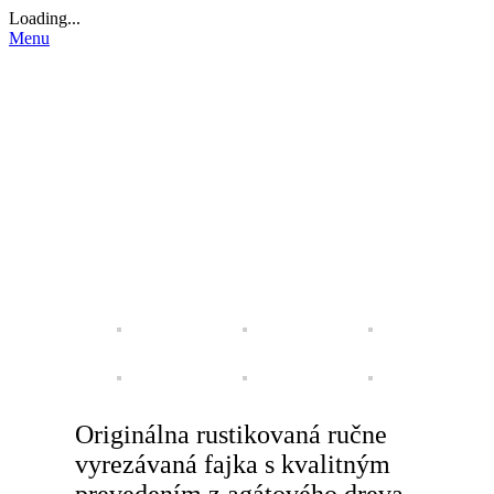
Loading...
Menu
na predaj
O nás | About us
NA PREDAJ | FOR SALE
DOPLNKY | ACCESSORIES
Predané | Sold
Blog
KONTAKT | CONTACT US
Originálna rustikovaná ručne
vyrezávaná fajka s kvalitným
prevedením z agátového dreva,