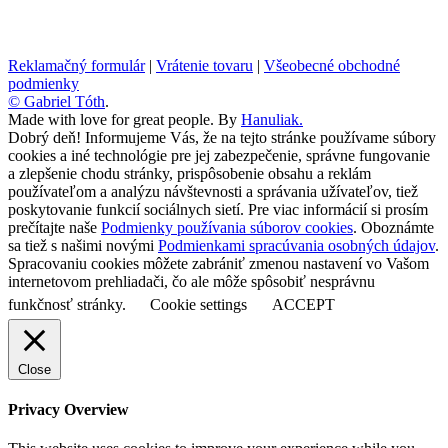
Reklamačný formulár
|
Vrátenie tovaru
|
Všeobecné obchodné
podmienky
© Gabriel Tóth
.
Made with love for great people. By
Hanuliak.
Dobrý deň! Informujeme Vás, že na tejto stránke používame súbory
cookies a iné technológie pre jej zabezpečenie, správne fungovanie
a zlepšenie chodu stránky, prispôsobenie obsahu a reklám
používateľom a analýzu návštevnosti a správania užívateľov, tiež
poskytovanie funkcií sociálnych sietí. Pre viac informácií si prosím
prečítajte naše
Podmienky používania súborov cookies
. Oboznámte
sa tiež s našimi novými
Podmienkami spracúvania osobných údajov
.
Spracovaniu cookies môžete zabrániť zmenou nastavení vo Vašom
internetovom prehliadači, čo ale môže spôsobiť nesprávnu
funkčnosť stránky.
Cookie settings
ACCEPT
Close
Privacy Overview