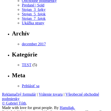
Obchodné podmienky
Predané | Sold
Stojan_3_fajky
Stojan_5_fajok
Stojan_7_fajok
Ukážka strany
Archív
december 2017
Kategórie
TEST
(5)
Meta
Prihlásiť sa
Reklamačný formulár
|
Vrátenie tovaru
|
Všeobecné obchodné
podmienky
© Gabriel Tóth
.
Made with love for great people. By
Hanuliak.