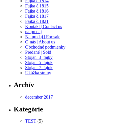
Fajka č.1814
Fajka č.1815
Fajka č.1816
Fajka č.1817
Fajka č.1821
Kontakt | Contact us
na predaj
Na predaj | For sale
O nás | About us
Obchodné podmienky
Predané | Sold
Stojan_3_fajky
Stojan_5_fajok
Stojan_7_fajok
Ukážka strany
Archív
december 2017
Kategórie
TEST
(5)