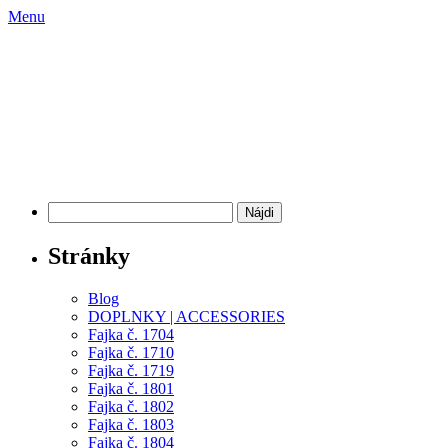
Menu
na predaj
O nás | About us
NA PREDAJ | FOR SALE
DOPLNKY | ACCESSORIES
Predané | Sold
Blog
KONTAKT | CONTACT US
Hľadať:
Stránky
Blog
DOPLNKY | ACCESSORIES
Fajka č. 1704
Fajka č. 1710
Fajka č. 1719
Fajka č. 1801
Fajka č. 1802
Fajka č. 1803
Fajka č. 1804